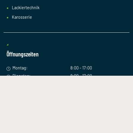
Lackiertechnik
Karosserie
Öffnungszeiten
Montag:
8:00 - 17:00
Dienstag:
8:00 - 17:00
Mittwoch:
8:00 - 17:00
Donnerstag:
8:00 - 17:00
Freitag:
8:00 - 17:00
Samstag:
Geschlossen
©Lackiertechnik Henriet
2026. All Rights Reserved.